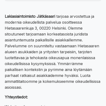
Lakiasiaintoimisto Jätkäsaari
tarjoaa arvostettua ja
modernia oikeudellista palvelua osoitteessa
Hietasaarenkuja 3, 00220 Helsinki. Olemme
sitoutuneet tarjoamaan korkeatasoista juridista
asiantuntemusta paikallisille asiakkaillemme.
Palvelumme on suunniteltu vastaamaan Hietasaaren
alueen asukkaiden ja yritysten tarpeisiin, tarjoten
luotettavaa ja tehokasta oikeusapua monenlaisissa
oikeudellisissa kysymyksissä. Ymmärrämme
paikallisen kontekstin ja pyrimme aina löytämään
parhaat ratkaisut asiakkaidemme hyväksi. Luota
ammattitaitoomme ja kokemukseemme oikeudellisissa
asioissasi.
Yhteystiedot: