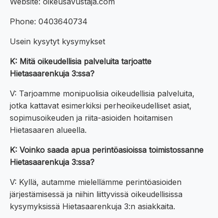
Website: oikeusavustaja.com
Phone: 0403640734
Usein kysytyt kysymykset
K: Mitä oikeudellisia palveluita tarjoatte
Hietasaarenkuja 3:ssa?
V: Tarjoamme monipuolisia oikeudellisia palveluita,
jotka kattavat esimerkiksi perheoikeudelliset asiat,
sopimusoikeuden ja riita-asioiden hoitamisen
Hietasaaren alueella.
K: Voinko saada apua perintöasioissa toimistossanne
Hietasaarenkuja 3:ssa?
V: Kyllä, autamme mielellämme perintöasioiden
järjestämisessä ja niihin liittyvissä oikeudellisissa
kysymyksissä Hietasaarenkuja 3:n asiakkaita.