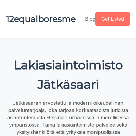
12equalboresme
Blog
Get Listed
Lakiasiaintoimisto
Jätkäsaari
Jätkäsaaren arvostettu ja moderni oikeudellinen
palveluntarjoaja, joka tarjoaa korkeatasoista juridista
asiantuntemusta Helsingin urbaanissa ja merellisessä
ympäristössä. Tämä lakiasiaintoimisto palvelee sekä
yksityishenkilöitä että yrityksiä monipuolisissa