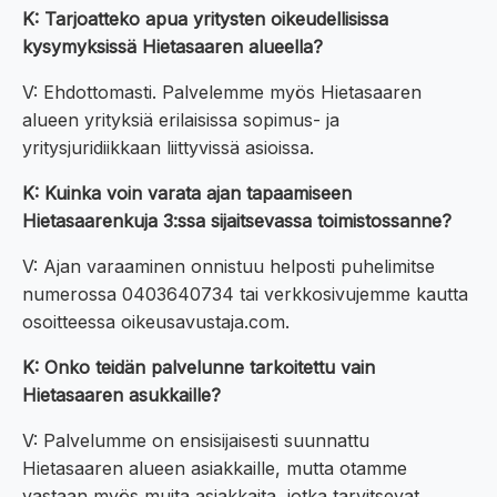
K: Tarjoatteko apua yritysten oikeudellisissa
kysymyksissä Hietasaaren alueella?
V: Ehdottomasti. Palvelemme myös Hietasaaren
alueen yrityksiä erilaisissa sopimus- ja
yritysjuridiikkaan liittyvissä asioissa.
K: Kuinka voin varata ajan tapaamiseen
Hietasaarenkuja 3:ssa sijaitsevassa toimistossanne?
V: Ajan varaaminen onnistuu helposti puhelimitse
numerossa 0403640734 tai verkkosivujemme kautta
osoitteessa oikeusavustaja.com.
K: Onko teidän palvelunne tarkoitettu vain
Hietasaaren asukkaille?
V: Palvelumme on ensisijaisesti suunnattu
Hietasaaren alueen asiakkaille, mutta otamme
vastaan myös muita asiakkaita, jotka tarvitsevat